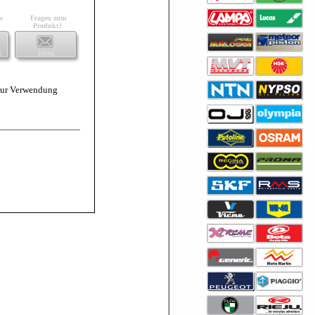
s
Fragen zum
Produkt?
N
EMAIL
 zur Verwendung
Mehr >>
ZYLINDER AIRSAL
YAMAHA N-MAX/ 21-26
125cc 52.0mm
Mehr >>
MONTAGE SATZ VISIER
MKX-HELMETS
VILLAGE-1