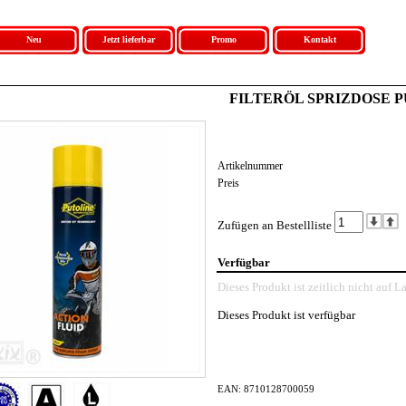
Neu
Jetzt lieferbar
Promo
Kontakt
FILTERÖL SPRIZDOSE P
ne andere Suchmethode auswählen:
Artikelnummer
er um
erweitert
zu suchen
Preis
r um per
Technische Zeichnungen
zu suchen
r um zu suchen nach
Index/Name
er um nach
Hersteller
zu suchen
Zufügen an Bestellliste
=
ikelnummer
Umschreibung
Unverbindlicher Verkaufspreis
Verfügbar
Unverbindlicher Verkaufspreis
559
FILTERÖL SPRIZDOSE PUTOLINE 600ml
€ 12,60
Dieses Produkt ist zeitlich nicht auf L
Dieses Produkt ist verfügbar
EAN: 8710128700059