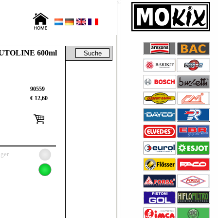
UTOLINE 600ml
90559
€ 12,60
ager
= Neue Artikel =
DICHTSATZ AIRSAL
YAMAHA N-MAX/ 21-26
125cc 52.0mm