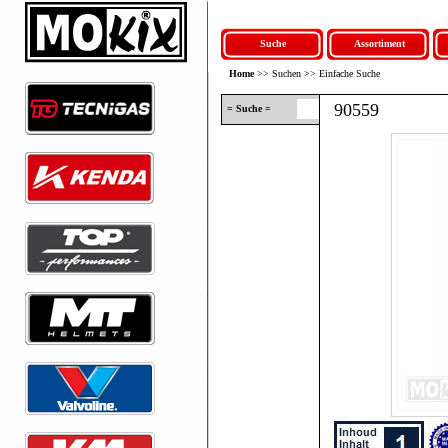
Suche
Assortiment
Home
>> Suchen >> Einfache Suche
90559
= Suche =
= Suche =
Suchen
Artikel
Sie können auch ei
Index
Klicken Sie hi
Index nach Marken
Klicken Sie hie
Klicken Sie hie
Klicken Sie hi
= Suchergebnis 
>Erweiterte Suche
Art
Suche anhand von
Zeichnungen
90