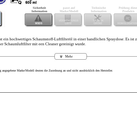
Sicherheit
passt auf
Technische
Prüfung diese
Information
Marke/Modell
Information
Produkts
VERWENDUNGS
TECHNIK
MSDS
LISTE
GRÖßE
HOMOLOGATIO
st ein hochwertiges Schaumstoff-Luftfilteröl in einer handlichen Spraydose. Es ist
r Schaumluftfilter mit een Cleaner gereinigt wurde.
Mehr
g angegebene Marke/Modell deuten die Zuordnung an und nicht ausdrücklich den Hersteller.