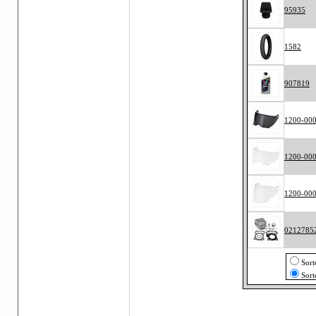
95935
1582
907819
1200-00
1200-00
1200-00
0212785
Sort
Sort