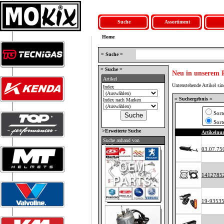
Suche
Assortiment
Home
= Suche =
= Suche =
Neu in unserem
Artikel
Untenstehende Artikel si
Index
= Suchergebnis =
Index nach Marken
Sort
Sort
>Erweiterte Suche
Artikeln
Suche anhand von
Zeichnungen
03.07.75
1412785
19-9353