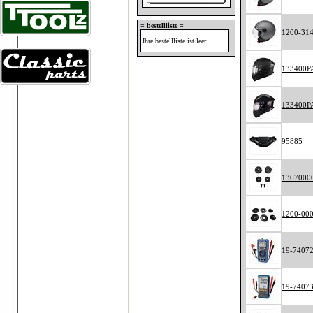
= bestellliste =
1200-31
Ihre bestellliste ist leer
133400P
133400P
95885
1367000
1200-00
19-7407
19-7407