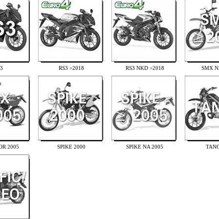
3
RS3 >2018
RS3 NKD >2018
SMX N
R 2005
SPIKE 2000
SPIKE NA 2005
TAN