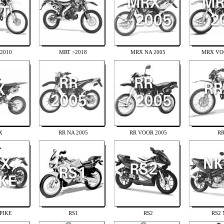
2010
MRT >2018
MRX NA 2005
MRX VO
X
RR NA 2005
RR VOOR 2005
R
PIKE
RS1
RS2
RS2