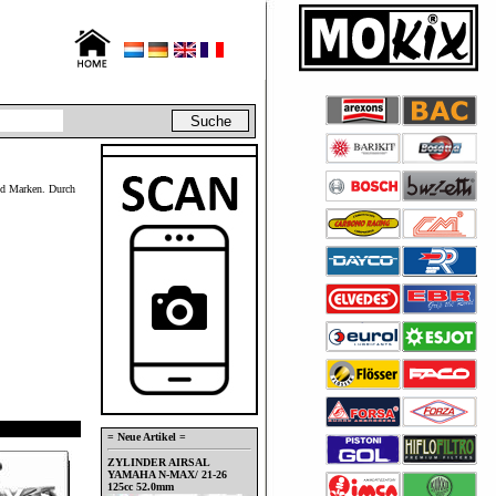
nd Marken. Durch
= Neue Artikel =
ZYLINDER AIRSAL
YAMAHA N-MAX/ 21-26
125cc 52.0mm