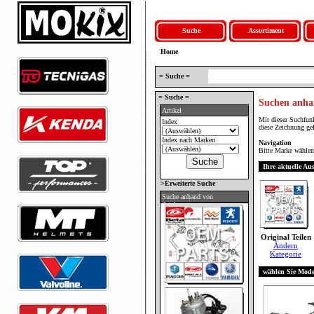
Suche
Assortiment
Home
= Suche =
= Suche =
Suchen anha
Artikel
Mit dieser Suchfun
Index
diese Zeichnung ge
Index nach Marken
Navigation
Bitte Marke wählen,
Ihre aktuelle Au
>Erweiterte Suche
Suche anhand von
Zeichnungen
Original Teilen
Ändern
Kategorie
wählen Sie Mode