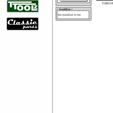
TOREO/P
= bestellliste =
Ihre bestellliste ist leer