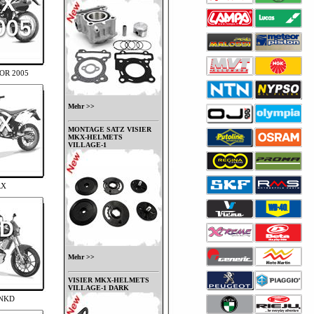
OR 2005
Mehr >>
MONTAGE SATZ VISIER
MKX-HELMETS
VILLAGE-1
RX
Mehr >>
VISIER MKX-HELMETS
VILLAGE-1 DARK
 NKD