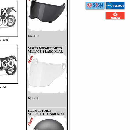
Mehr >>
A 2005
VISIER MKX-HELMETS
VILLAGE-1 LANG KLAR
GO50
Mehr >>
HELM JET MKX
VILLAGE-1 TITANIUM XL