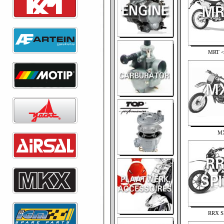
MRT <
M
RRX S