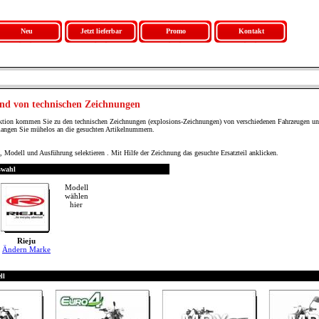
Neu
Jetzt lieferbar
Promo
Kontakt
nd von technischen Zeichnungen
ktion kommen Sie zu den technischen Zeichnungen (explosions-Zeichnungen) von verschiedenen Fahrzeugen u
langen Sie mühelos an die gesuchten Artikelnummern.
 Modell und Ausführung selektieren . Mit Hilfe der Zeichnung das gesuchte Ersatzteil anklicken.
swahl
Modell
wählen
hier
Rieju
Ändern Marke
ll