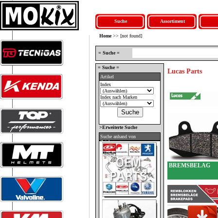
Suche
Assortiment
Home
>> [not found]
= Suche =
= Suche =
Lucas Parts
Artikel
Index
Index nach Marken
>Erweiterte Suche
Suche anhand von
Zeichnungen
BREMSBELAG