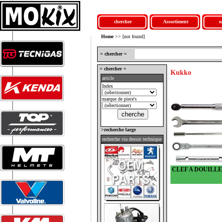
chercher
Assortiment
n
Home
>> [not found]
= chercher =
= chercher =
Kukko
article
Index
marque de piece's
>recherche large
recherche via dessin technique
CLEF A DOUILLE